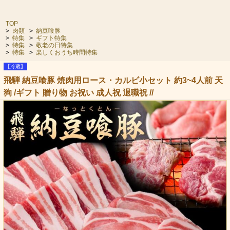
TOP
>
肉類
>
納豆喰豚
>
特集
>
ギフト特集
>
特集
>
敬老の日特集
>
特集
>
楽しくおうち時間特集
【冷蔵】
飛騨 納豆喰豚 焼肉用ロース・カルビ小セット 約3~4人前 天
狗 /ギフト 贈り物 お祝い 成人祝 退職祝 //