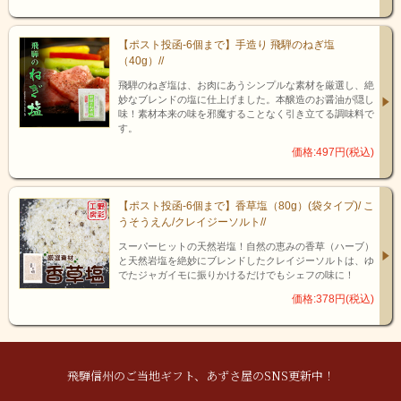
【ポスト投函-6個まで】手造り 飛騨のねぎ塩
豚のことを考えたら納豆を食べさせる事に行きつき
（40g）//
ました。
飛騨のねぎ塩は、お肉にあうシンプルな素材を厳選し、絶
「納豆喰豚」
の由来は、その名のとおり、納豆を食べて育った豚
妙なブレンドの塩に仕上げました。本醸造のお醤油が隠し
味！素材本来の味を邪魔することなく引き立てる調味料で
のこと。納豆を乾燥させ、粉末状にした飼料を与えることで、胃
す。
腸への負担が軽減され、すくすくと育ちます。
豚たちがイキイキと育つことで、従来の養豚に欠かなかった、疾
価格:497円(税込)
病予防のための投薬をしなくとも済むようになりました。
納豆を食べて育った納豆喰豚は臭みがなく、ふわふわと柔らかで
甘みのある脂身を持った肉質になる上、食の安心・安全にも繋が
【ポスト投函-6個まで】香草塩（80g）(袋タイプ)/ こ
ります。
うそうえん/クレイジーソルト//
スーパーヒットの天然岩塩！自然の恵みの香草（ハーブ）
と天然岩塩を絶妙にブレンドしたクレイジーソルトは、ゆ
でたジャガイモに振りかけるだけでもシェフの味に！
価格:378円(税込)
飛騨信州のご当地ギフト、あずさ屋のSNS更新中！