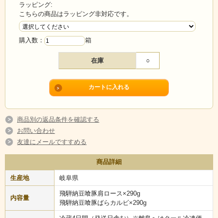
ラッピング:
こちらの商品はラッピング非対応です。
購入数：
箱
在庫
○
商品別の返品条件を確認する
お問い合わせ
友達にメールですすめる
生産者のこだわりが生んだ、飛騨ブランド豚「納豆喰豚」。豚肉特有
商品詳細
の臭みがなく、ふわふわと柔らかで甘みのある肉質が特徴。塩・コシ
生産地
岐阜県
ョウだけでも飛騨牛に負けない美味しさだと口コミが広がっていま
す！
飛騨納豆喰豚肩ロース×290g
内容量
人気部位であるロースとカルビをセットにしました。手軽な焼肉でま
飛騨納豆喰豚ばらカルビ×290g
ず味わってみてください。贈り物にも最適です。