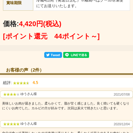
冷蔵4日間（発送日含む）※離島へはクール冷凍便
賞味期限
にてお送りいたします。
価格:
4,420円
(税込)
[ポイント還元 44ポイント～]
お客様の声（2件）
総評:
4.5
ゆうさん様
2021/07/08
美味しいお肉が届きました。柔らかくて、脂が甘く感じました。良く焼いても硬くなり
にくいお肉でした。カルビの方が好みです。次回は炭火で焼きたいと思います。
ゆうさん様
2020/12/04
自分で食べて美味しかったので友達に送りました。柔らかくて甘みのあるお肉だったと