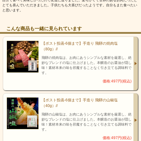
とても喜んでいただきました。子供たちも大喜びだったようです。自分もまた食べたい
と思います。
こんな商品も一緒に見られています
【ポスト投函-6個まで】手造り 飛騨の焼肉塩
（80g）//
飛騨の焼肉塩は、お肉にあうシンプルな素材を厳選し、絶
妙なブレンドの塩に仕上げました。本醸造のお醤油が隠し
味！素材本来の味を邪魔することなく引き立てる調味料で
す。
価格:497円(税込)
【ポスト投函-6個まで】手造り 飛騨の山椒塩
（40g）//
飛騨の山椒塩は、お肉にあうシンプルな素材を厳選し、絶
妙なブレンドの塩に仕上げました。本醸造のお醤油が隠し
味！素材本来の味を邪魔することなく引き立てる調味料で
す。
価格:497円(税込)