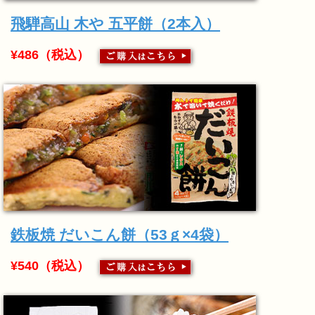
飛騨高山 木や 五平餅（2本入）
¥486（税込）
鉄板焼 だいこん餅（53ｇ×4袋）
¥540（税込）