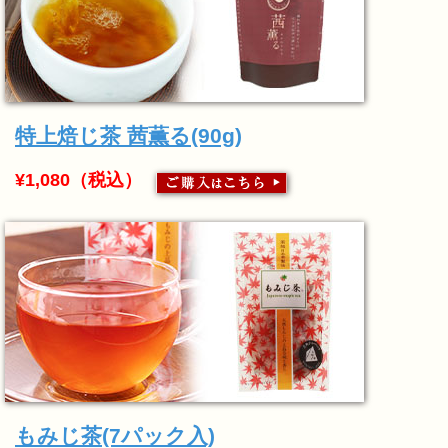
特上焙じ茶 茜薫る(90g)
¥1,080（税込）
もみじ茶(7パック入)