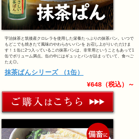
宇治抹茶と筑後産クロレラを使用した栄養たっぷりの抹茶パン。いつで
もどこでも焼きたて風味のやわらかいパンを お召し上がりいただけま
す！１缶に2つ入っているこの抹茶パンは、非常用ということもあって1
缶でボリューム満点。缶の中にはギュッとパンが詰まっていて、食べご
たえ◎。
抹茶ぱんシリーズ （1缶）
¥648（税込）～