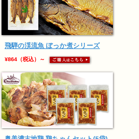
飛騨の渓流魚 ぼっか煮シリーズ
¥864（税込）～
奥美濃古地鶏 鶏ちゃんセット(5袋)