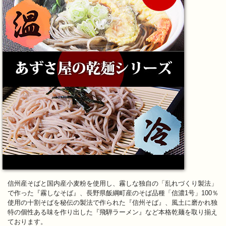
信州産そばと国内産小麦粉を使用し、霧しな独自の「乱れづくり製法」
で作った『霧しなそば』、長野県飯綱町産のそば品種「信濃1号」100％
使用の十割そばを秘伝の製法で作られた『信州そば』、風土に磨かれ独
特の個性ある味を作り出した『飛騨ラーメン』など本格乾麺を取り揃え
ております。