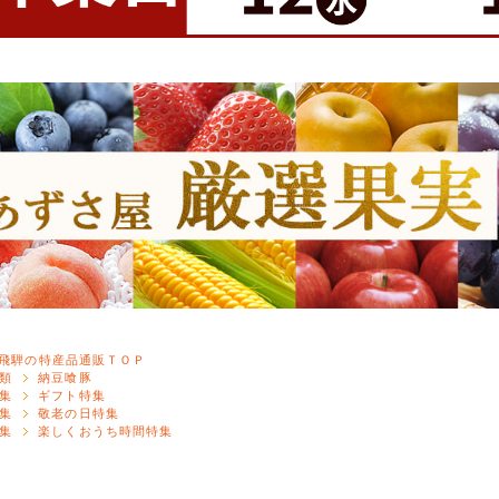
飛騨の特産品通販ＴＯＰ
類
納豆喰豚
集
ギフト特集
集
敬老の日特集
集
楽しくおうち時間特集