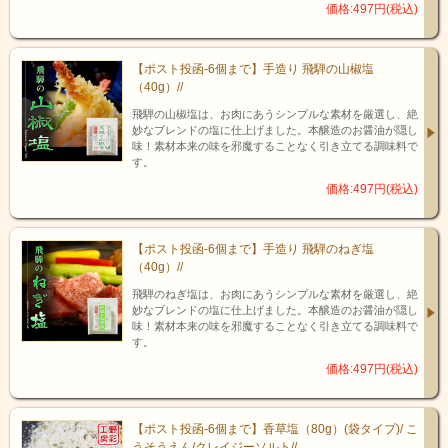
価格:497円(税込)
【ポスト投函-6個まで】手造り 飛騨の山椒塩
（40g）//
飛騨の山椒塩は、お肉にあうシンプルな素材を厳選し、絶
妙なブレンドの塩に仕上げました。本醸造のお醤油が隠し
味！素材本来の味を邪魔することなく引き立てる調味料で
す。
価格:497円(税込)
【ポスト投函-6個まで】手造り 飛騨のねぎ塩
（40g）//
飛騨のねぎ塩は、お肉にあうシンプルな素材を厳選し、絶
妙なブレンドの塩に仕上げました。本醸造のお醤油が隠し
味！素材本来の味を邪魔することなく引き立てる調味料で
す。
価格:497円(税込)
【ポスト投函-6個まで】香草塩（80g）(袋タイプ)/ こ
うそうえん/クレイジーソルト//