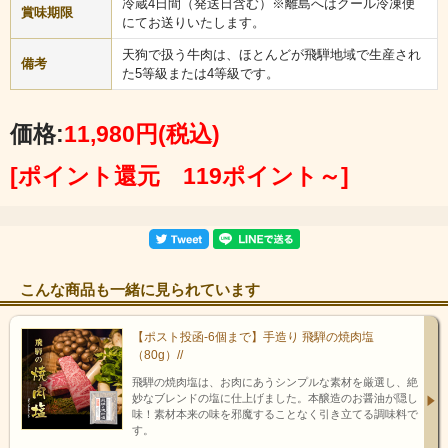
冷蔵4日間（発送日含む）※離島へはクール冷凍便
賞味期限
にてお送りいたします。
天狗で扱う牛肉は、ほとんどが飛騨地域で生産され
備考
た5等級または4等級です。
価格:
11,980円
(税込)
[ポイント還元 119ポイント～]
こんな商品も一緒に見られています
【ポスト投函-6個まで】手造り 飛騨の焼肉塩
（80g）//
飛騨の焼肉塩は、お肉にあうシンプルな素材を厳選し、絶
妙なブレンドの塩に仕上げました。本醸造のお醤油が隠し
味！素材本来の味を邪魔することなく引き立てる調味料で
す。