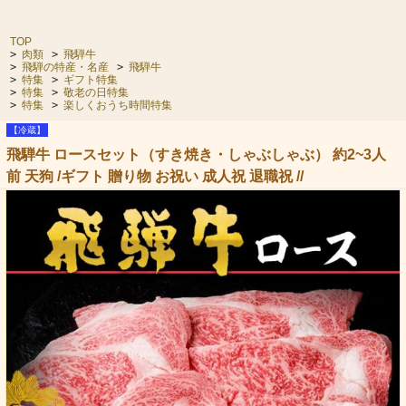
TOP
>
肉類
>
飛騨牛
>
飛騨の特産・名産
>
飛騨牛
>
特集
>
ギフト特集
>
特集
>
敬老の日特集
>
特集
>
楽しくおうち時間特集
【冷蔵】
飛騨牛 ロースセット（すき焼き・しゃぶしゃぶ） 約2~3人
前 天狗 /ギフト 贈り物 お祝い 成人祝 退職祝 //