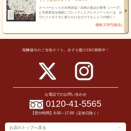
スーパーヒットの天然岩塩！自然の恵みの香草（ハーブ）
と天然岩塩を絶妙にブレンドしたクレイジーソルトは、ゆ
でたジャガイモに振りかけるだけでもシェフの味に！
価格:378円(税込)
飛騨信州のご当地ギフト、あずさ屋のSNS更新中！
飛騨牛
の定義
品種は黒毛和牛であること。
お電話でのお問い合わせ
飛騨牛銘柄推進協議会登録農家制度にて
0120-41-5565
認定・登録された生産者により肥育され
ていること。
【受付時間】8:00～17:00（定休日除く）
岐阜県内で14ヶ月以上飼育されているこ
と。
お店のトップへ戻る