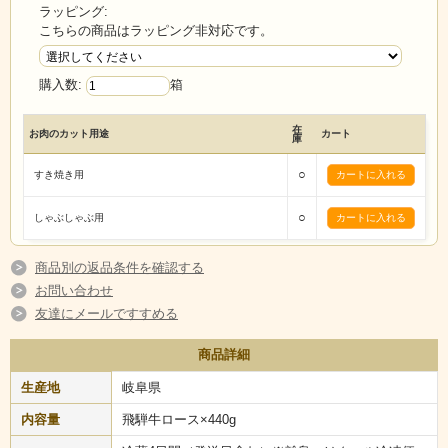
い。また、ご贈答としても喜ばれること間違いありません。
ラッピング:
こちらの商品はラッピング非対応です。
購入数:
箱
在
お肉のカット用途
カート
庫
○
すき焼き用
○
しゃぶしゃぶ用
商品別の返品条件を確認する
お問い合わせ
友達にメールですすめる
商品詳細
生産地
岐阜県
内容量
飛騨牛ロース×440g