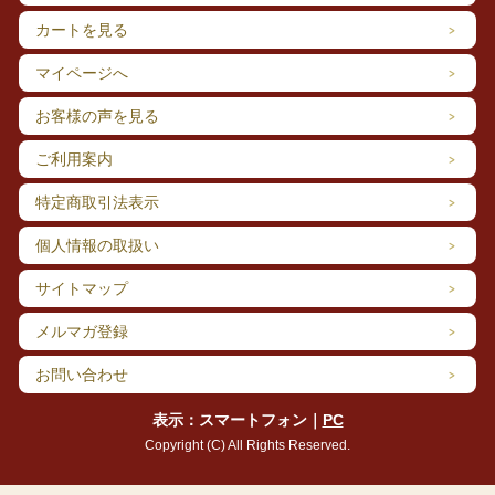
公益社団法人日本食肉格付協会が実施す
カートを見る
る牛枝肉格付により、肉質等級5等級・4
等級・3等級と格付けされたものである
マイページへ
こと。
お客様の声を見る
ご利用案内
特定商取引法表示
個人情報の取扱い
サイトマップ
メルマガ登録
お問い合わせ
この4つの定義を全て満たし、協議会事務局の認定を受けた牛
のみが「飛騨牛」として認められます。
表示：スマートフォン｜
PC
「飛騨牛」と認定された場合には、飛騨牛表示ラベルを交付し
Copyright (C) All Rights Reserved.
ます。飛騨牛表示ラベルには、肉質等級、生産者住所氏名、個
体識別番号、認定日を明記することになっています。