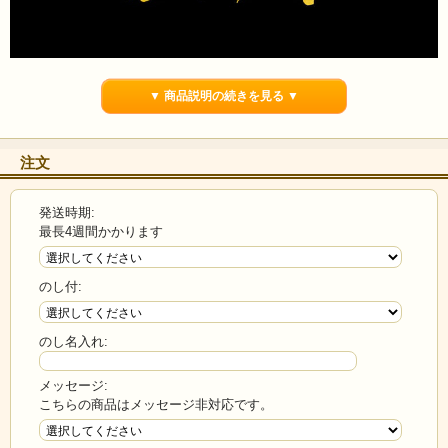
▼ 商品説明の続きを見る ▼
注文
発送時期:
最長4週間かかります
のし付:
山紫水明と謳われる飛騨盆地で、のんびりと育った飛騨牛の味わ
のし名入れ:
いはまさに絶品。優れた知識・管理・技術の実績がある岐阜県の
精肉店「天狗」より、最高級の牛肉と称される飛騨の逸品、飛騨
メッセージ:
牛をお届けします。
こちらの商品はメッセージ非対応です。
ほどよい霜降り、柔らかさ、とろけるような食感、どれをとって
も一級品！ご家族様の特別な日に、ぜひ飛騨牛をお楽しみ下さ