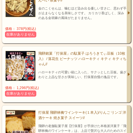
んべい 茶菓子//
金のこくせんは、噛むほど染み出る優しい甘さに、思わず手
が止まらなくなる美味しさです。 カリカリ香ばしく、深み
のある金胡麻の風味がたまりません。
価格： 378円(税込)
在庫がありません
飛騨銘菓「打保屋」の駄菓子 はろうきてぃ豆板（10枚
入） / 落花生 ピーナッツ ハローキティ キティ キティち
ゃん//
ハローキティの可愛い箱に入った、サクッとした豆板。歯ざ
わりと上品な甘さが美味しい、打保屋自慢の逸品です。
価格： 1,296円(税込)
在庫がありません
打保屋 飛騨林檎ワインケーキ(１本入)/りんご リンゴ 洋
酒ケーキ 焼き菓子 スイーツ//
飛騨の老舗駄菓子屋【打保屋】が手掛けた本格派洋菓子「飛
騨林檎のワインケーキ」は、上品で贅沢な大人のためのスイ