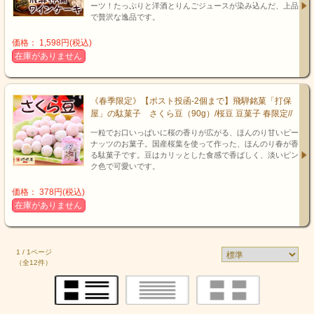
ーツ！たっぷりと洋酒とりんごジュースが染み込んだ、上品
で贅沢な逸品です。
価格： 1,598円(税込)
在庫がありません
《春季限定》【ポスト投函-2個まで】飛騨銘菓「打保
屋」の駄菓子 さくら豆（90g）/桜豆 豆菓子 春限定//
一粒でお口いっぱいに桜の香りが広がる、ほんのり甘いピー
ナッツのお菓子。国産桜葉を使って作った、ほんのり春が香
る駄菓子です。豆はカリッとした食感で香ばしく、淡いピン
ク色で可愛いです。
価格： 378円(税込)
在庫がありません
1 / 1ページ
（全12件）