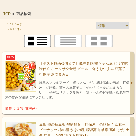
TOP
>
商品検索
1 / 1ページ
（全12件）
NEW
【ポスト投函-2個まで】飛騨名物 鶏ちゃん豆 ピリ辛味
噌仕立て サクサク食感 ビールに合うおつまみ 豆菓子
打保屋 おつまみ //
岐阜のソウルフード「鶏ちゃん」が、飛騨高山の老舗「打保
屋」が贈る、驚きの豆菓子に！その「ビールが止まらな
い！」秘密はサクサク食感と、鶏ちゃんの旨辛味・落花生本
来の甘みが絶妙にマッチした味。
価格： 378円(税込)
豆板 柿の種豆板 飛騨銘菓「打保屋」の駄菓子 落花生
ピーナッツ 柿の種 かきの種 飛騨高山 岐阜 高山 ひだ 土
産 駄菓子 名物 (ポスト投函-1)