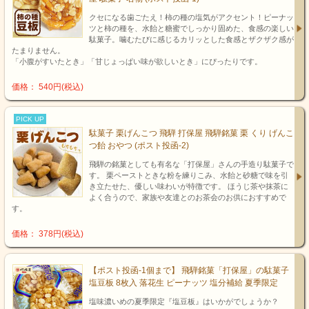
クセになる歯ごたえ！柿の種の塩気がアクセント！ピーナッ
ツと柿の種を、水飴と糖蜜でしっかり固めた、食感の楽しい
駄菓子。噛むたびに感じるカリッとした食感とザクザク感が
たまりません。
「小腹がすいたとき」「甘じょっぱい味が欲しいとき」にぴったりです。
価格： 540円(税込)
PICK UP
駄菓子 栗げんこつ 飛騨 打保屋 飛騨銘菓 栗 くり げんこ
つ飴 おやつ (ポスト投函-2)
飛騨の銘菓としても有名な「打保屋」さんの手造り駄菓子で
す。 栗ペーストときな粉を練りこみ、水飴と砂糖で味を引
き立たせた、優しい味わいが特徴です。 ほうじ茶や抹茶に
よく合うので、家族や友達とのお茶会のお供におすすめで
す。
価格： 378円(税込)
【ポスト投函-1個まで】 飛騨銘菓「打保屋」の駄菓子
塩豆板 8枚入 落花生 ピーナッツ 塩分補給 夏季限定
塩味濃いめの夏季限定『塩豆板』はいかがでしょうか？