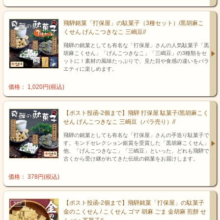
飛騨銘菓「打保屋」の駄菓子（3種セット）/黒胡麻こ
くせん げんこつきなこ 三嶋豆//
飛騨の銘菓としても有名な「打保屋」さんの人気駄菓子「黒
胡麻こくせん」「げんこつきなこ」「三嶋豆」の3種類をセ
ットに！素材の風味たっぷりで、見た目や食感の違いをバラ
エティに楽しめます。
価格： 1,020円(税込)
【ポスト投函-2個まで】飛騨 打保屋 駄菓子/黒胡麻こく
せん げんこつきなこ 三嶋豆（バラ売り）//
飛騨の銘菓としても有名な「打保屋」さんの手造り駄菓子で
す。モンドセレクション銀賞を受賞した「黒胡麻こくせん」
他、「げんこつきなこ」「三嶋豆」といった、どれも飛騨で
古くから受け継がれてきた伝統の銘菓をお届けします。
価格： 378円(税込)
【ポスト投函-2個まで】飛騨銘菓「打保屋」の駄菓子
金のこくせん / こくせん ゴマ 胡麻 ごま 金胡麻 煎餅 せ