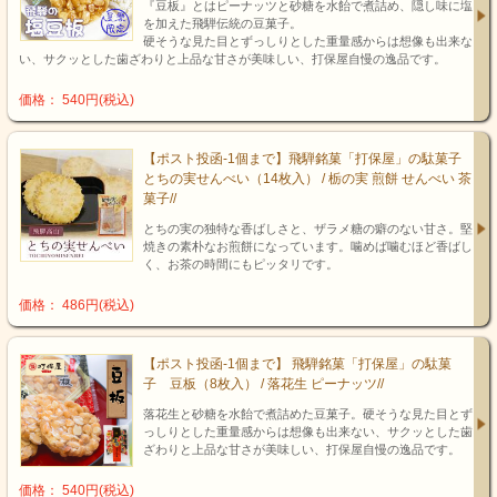
『豆板』とはピーナッツと砂糖を水飴で煮詰め、隠し味に塩
を加えた飛騨伝統の豆菓子。
硬そうな見た目とずっしりとした重量感からは想像も出来な
い、サクッとした歯ざわりと上品な甘さが美味しい、打保屋自慢の逸品です。
価格： 540円(税込)
【ポスト投函-1個まで】飛騨銘菓「打保屋」の駄菓子
とちの実せんべい（14枚入） / 栃の実 煎餅 せんべい 茶
菓子//
とちの実の独特な香ばしさと、ザラメ糖の癖のない甘さ。堅
焼きの素朴なお煎餅になっています。噛めば噛むほど香ばし
く、お茶の時間にもピッタリです。
価格： 486円(税込)
【ポスト投函-1個まで】 飛騨銘菓「打保屋」の駄菓
子 豆板（8枚入） / 落花生 ピーナッツ//
落花生と砂糖を水飴で煮詰めた豆菓子。硬そうな見た目とず
っしりとした重量感からは想像も出来ない、サクッとした歯
ざわりと上品な甘さが美味しい、打保屋自慢の逸品です。
価格： 540円(税込)