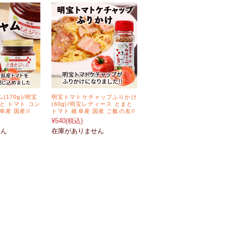
170g)/明宝
明宝トマトケチャップふりかけ
と トマト コン
(60g)/明宝レディース とまと
産 国産//
トマト 岐阜産 国産 ご飯の友//
¥540
(税込)
せん
在庫がありません