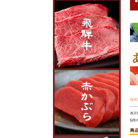
信州
表示
6件
商