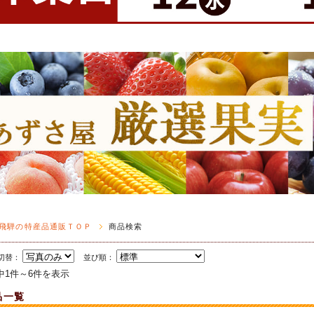
飛騨の特産品通販ＴＯＰ
商品検索
切替：
並び順：
中1件～6件を表示
品一覧