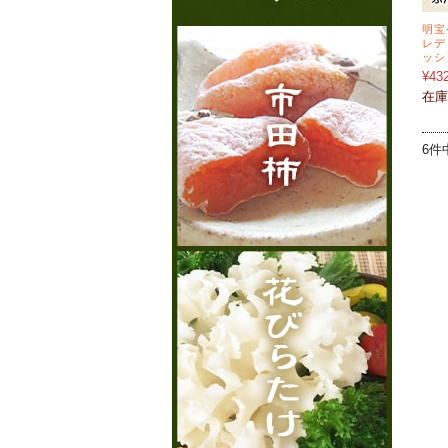
明宝
レデ
ッシ
¥43
在庫
6件