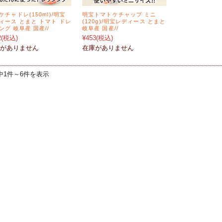
ケチャドレ(150ml)/明宝
明宝トマトケチャップ ミニ
ィース とまと トマト ドレ
(120g)/明宝レディース とまと
ング 岐阜産 国産//
岐阜産 国産//
2
(税込)
¥453
(税込)
がありません
在庫がありません
中1件～6件を表示