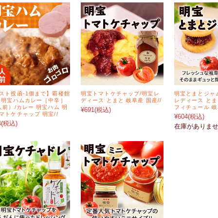
スト投函-1個まで】覇楼館
明宝トマトケチャップ/明宝レ
明宝とまとジャム(
 明宝ハムカレー［中辛］
ディース とまと 岐阜産 国産//
レディース とま
人前）/カレー 明宝ハム 明
フィチュール 岐阜
¥691
(税込)
マトケチャップ 明宝//
¥604
(税込)
4
(税込)
在庫がありま