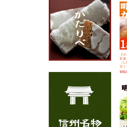
【ポ
監修
（1
宝ト
¥86