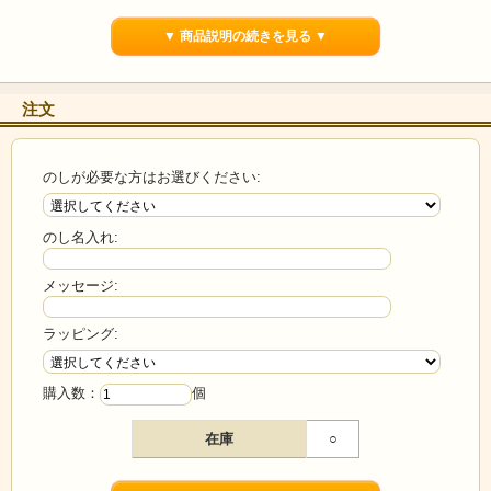
【原材料名】野沢菜 (国産)、大根、醤油、砂糖、発酵調味料、清酒、かつ
おエキス、ごま油、七味唐辛子、麦芽糖、食塩、ぶどう糖、風味原料(か
▼ 商品説明の続きを見る ▼
つお節粉末)、コラーゲンペプチド、寒天/ソルビット、調味料(アミノ酸
等)、重曹、酸味料、酸化防止剤(V.E)、増粘多糖類(一部に小麦・大豆・ご
ま・ゼラチンを含む)
【内容量】150g
注文
【賞味期限】製造日から300日
【保存方法】直射日光を避け常温保存
【商品パッケージサイズ】縦16 × 横11 × 高さ(厚さ)3.5(cm)
のしが必要な方はお選びください:
のし名入れ:
メッセージ:
ラッピング:
購入数：
個
在庫
○