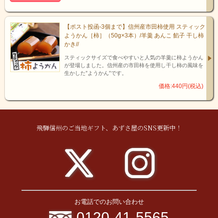
【ポスト投函-3個まで】信州産市田柿使用 スティック
ようかん［柿］（50g×3本）/羊羹 あんこ 餡子 干し柿
かき//
スティックサイズで食べやすいと人気の羊羹に柿ようかん
が登場しました。信州産の市田柿を使用し干し柿の風味を
生かした”ようかん”です。
価格:440円(税込)
飛騨信州のご当地ギフト、あずさ屋のSNS更新中！
お電話でのお問い合わせ
0120-41-5565