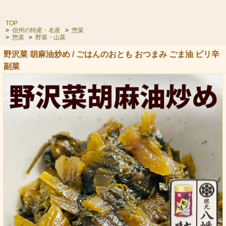
TOP
>
信州の特産・名産
>
惣菜
>
惣菜
>
野菜・山菜
野沢菜 胡麻油炒め / ごはんのおとも おつまみ ごま油 ピリ辛
副菜