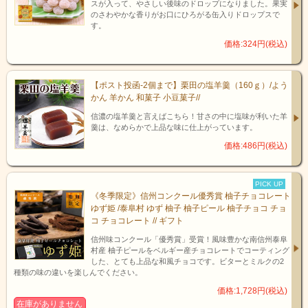
スが入って、やさしい後味のドロップになりました。果実
のさわやかな香りがお口にひろがる缶入りドロップスで
す。
価格:324円(税込)
【ポスト投函-2個まで】栗田の塩羊羹（160ｇ）/よう
かん 羊かん 和菓子 小豆菓子//
信濃の塩羊羹と言えばこちら！甘さの中に塩味が利いた羊
羹は、なめらかで上品な味に仕上がっています。
価格:486円(税込)
PICK UP
《冬季限定》信州コンクール優秀賞 柚子チョコレート
ゆず姫 /泰阜村 ゆず 柚子 柚子ピール 柚子チョコ チョ
コ チョコレート // ギフト
信州味コンクール「優秀賞」受賞！風味豊かな南信州泰阜
村産 柚子ピールをベルギー産チョコレートでコーティング
した、とても上品な和風チョコです。ビターとミルクの2
種類の味の違いを楽しんでください。
価格:1,728円(税込)
在庫がありません