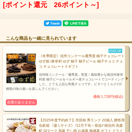
[ポイント還元 26ポイント～]
信州蕎麦 藪【黒】
契約栽培された信州産蕎麦の殻部分まで蕎麦に挽き
こんな商品も一緒に見られています
込みました。
黒く野趣あふれる蕎麦に仕上がっております。
PICK UP
お家で茹でても、お店で食べているかのようなしゃ
《冬季限定》信州コンクール優秀賞 柚子チョコレート
ゆず姫 /泰阜村 ゆず 柚子 柚子ピール 柚子チョコ チョ
っきりとした食感に茹であがります。
コ チョコレート // ギフト
蕎麦の風味・甘み・のど越し、すべて上等な逸品。
信州味コンクール「優秀賞」受賞！風味豊かな南信州泰阜
蕎麦を召し上がった後、そば湯を一緒に飲むことに
村産 柚子ピールをベルギー産チョコレートでコーティング
より、蕎麦の栄養を無駄なく取り込むことができま
した、とても上品な和風チョコです。ビターとミルクの2
す。
種類の味の違いを楽しんでください。
価格:1,728円(税込)
在庫がありません
【2025年度予約終了】市田柿 秀ランク 20個入 贈答用
化粧箱 《宴 Lサイズ》 /12月下旬～発送// 南信州 高森
町 GIマーク 高級 干し柿 お歳暮 御歳暮 ギフト ドライ