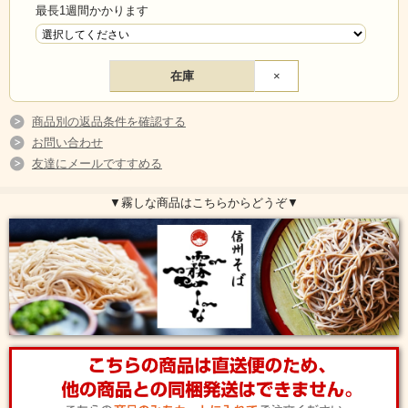
最長1週間かかります
在庫
×
商品別の返品条件を確認する
お問い合わせ
蕎麦の本場、信州 開田高原で作られた
友達にメールですすめる
▼霧しな商品はこちらからどうぞ▼
信州蕎麦 藪【黒】
蕎麦湯まで美味しい本物のお蕎麦を
ぜひ、ご賞味ください。