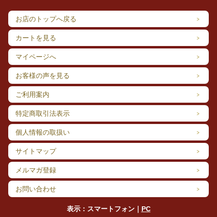
古き良き日本の農村風景が広がり、心のほぐれるゆ
ったりした時間が流れています。
お店のトップへ戻る
蕎麦職人も惚れ込んだ開田高原の土・水・そして
人。
カートを見る
開田高原のお蕎麦屋さん「霧しな」から、最高のお
マイページへ
蕎麦をお届けいたします。
お客様の声を見る
ご利用案内
特定商取引法表示
個人情報の取扱い
サイトマップ
メルマガ登録
お問い合わせ
表示：スマートフォン｜
PC