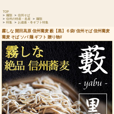
TOP
>
麺類
>
信州そば
>
信州の特産・名産
>
麺類
>
特集
>
お歳暮・冬ギフト特集
霧しな 開田高原 信州蕎麦 藪【黒】６袋/ 信州そば 信州蕎麦
蕎麦 そば ソバ 麺 ギフト 贈り物//