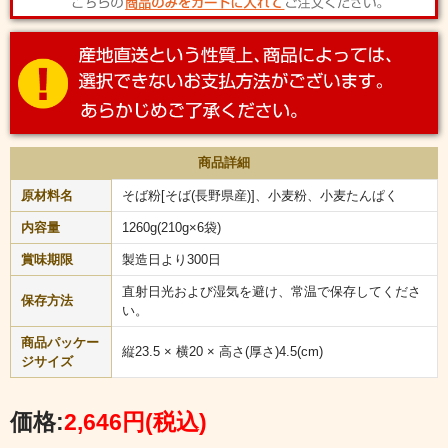
商品詳細
原材料名
そば粉[そば(長野県産)]、小麦粉、小麦たんぱく
内容量
1260g(210g×6袋)
賞味期限
製造日より300日
直射日光および湿気を避け、常温で保存してくださ
保存方法
い。
商品パッケー
縦23.5 × 横20 × 高さ(厚さ)4.5(cm)
ジサイズ
価格:
2,646円
(税込)