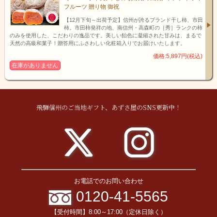
フルーツ 贈り物 御祝
【12月下旬～出荷予定】信州が誇るブランド干し柿、市田
柿。市田柿発祥の地、南信州・高森町の［秀］ランクの柿
のみを使用した、こだわりの逸品です。美しい飴色に凝縮された甘みは、まるで
天然の高級和菓子！贈答用にふさわしい化粧箱入りでお届けいたします。
価格:5,897円(税込)
在庫がありません
飛騨信州のご当地ギフト、あずさ屋のSNS更新中！
「日本で最も美しい村」にも選ばれた日本人の心の
故郷、信州開田高原。
雄大にそびえる御嶽山、深呼吸したくなるような青
お電話でのお問い合わせ
い空、一面に広がる蕎麦畑。
0120-41-5565
夏の開花シーズンには、小ぶりで可愛らしい白いお
花が一斉に咲き、お花畑に変わります。
【受付時間】8:00～17:00（定休日除く）