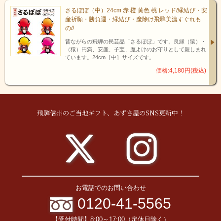
さるぼぼ（中）24cm 赤 橙 黄色 桃 レッド/縁結び・安
産祈願・勝負運・縁結び・魔除け飛騨美濃すぐれも
の//
昔ながらの飛騨の民芸品「さるぼぼ」です。良縁（猿）・
（猿）円満、安産、子宝、魔よけのお守りとして親しまれ
ています。24cm［中］サイズです。
価格:4,180円(税込)
飛騨信州のご当地ギフト、あずさ屋のSNS更新中！
お電話でのお問い合わせ
そばを打つ水が、そばの旨さを
0120-41-5565
左右する
【受付時間】8:00～17:00（定休日除く）
御嶽山から流れる冷川は、雪解け水を集