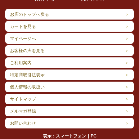
めた川であり、夏でも水温8度以下と非
常に冷たい川です。
お店のトップへ戻る
そば作りに適した水は、ミネラル成分た
っぷりの軟水が良いと言われています。
カートを見る
霧しなが使用する、御嶽山の伏流水はま
さに蕎麦のためにあるような水で、硬度
マイページへ
10未満と極めて低く、日本でも有数の軟
水です。
お客様の声を見る
天然の蒸留水とも呼べる程の軟水が、蕎
麦本来の旨味をより引き出してくれるの
ご利用案内
です。
特定商取引法表示
個人情報の取扱い
サイトマップ
メルマガ登録
お問い合わせ
表示：スマートフォン｜
PC