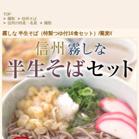
TOP
>
麺類
>
信州そば
>
信州の特産・名産
>
麺類
霧しな 半生そば（特製つゆ付16食セット）/蕎麦//