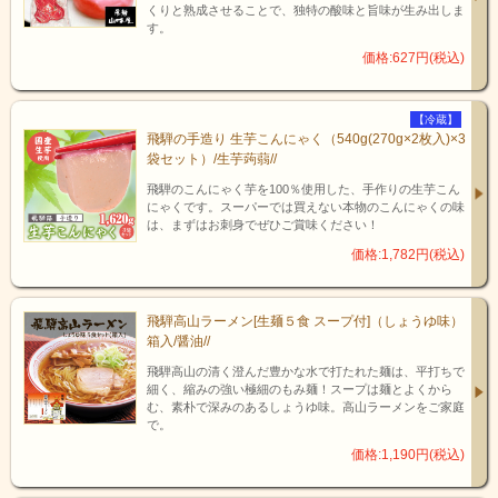
くりと熟成させることで、独特の酸味と旨味が生み出しま
す。
価格:627円(税込)
そば職人が惚れた、開田高原
【冷蔵】
飛騨の手造り 生芋こんにゃく（540g(270g×2枚入)×3
袋セット）/生芋蒟蒻//
霧しなさんが開田高原にあるのは、先代
の代表取締役会長がそばの名産地・信州
飛騨のこんにゃく芋を100％使用した、手作りの生芋こん
で美味しいそばを作りたいという思いか
にゃくです。スーパーでは買えない本物のこんにゃくの味
は、まずはお刺身でぜひご賞味ください！
ら生まれたそうです。
開田高原には蕎麦づくりの為の最高の環
価格:1,782円(税込)
境が揃っていました。天の恵み（澄んだ
空気、寒暖差）、地の恵み（雄大な御嶽
と軟水）、そして人の恵み～そばと共に
飛騨高山ラーメン[生麺５食 スープ付]（しょうゆ味）
歩んできた人々の真摯な姿勢。
箱入/醤油//
霧しなさんは、そんな素朴で真っ直ぐな
飛騨高山の清く澄んだ豊かな水で打たれた麺は、平打ちで
思いに心を打たれたそうです。
細く、縮みの強い極細のもみ麺！スープは麺とよくから
現在も、地域の方と交流会を開き、質の
む、素朴で深みのあるしょうゆ味。高山ラーメンをご家庭
高いそばの研究に余念がありません。
で。
二人三脚。開田高原の人々と共に歩んで
価格:1,190円(税込)
きた歴史こそが、霧しなさんのお蕎麦が
美味しい理由なのです。