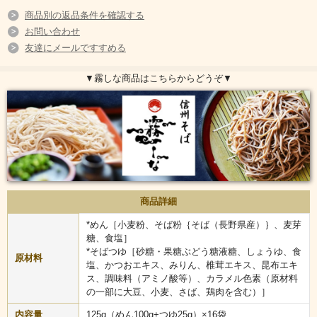
商品別の返品条件を確認する
お問い合わせ
友達にメールですすめる
▼霧しな商品はこちらからどうぞ▼
商品詳細
*めん［小麦粉、そば粉｛そば（長野県産）｝、麦芽
滑らかなのど越しの生(なま)そばに特製のそばつゆをセットでパッ
糖、食塩］
クしました。保存料を一切使っておらず、常温で90日保管してい
*そばつゆ［砂糖・果糖ぶどう糖液糖、しょうゆ、食
原材料
ただけます。専門店の本格信州そばをいつでも手軽にお召し上が
塩、かつおエキス、みりん、椎茸エキス、昆布エキ
りください。
ス、調味料（アミノ酸等）、カラメル色素（原材料
の一部に大豆、小麦、さば、鶏肉を含む）］
内容量
125g（めん100g+つゆ25g）×16袋