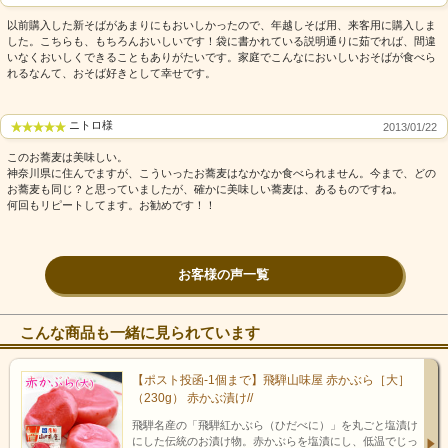
以前購入した新そばがあまりにもおいしかったので、年越しそば用、来客用に購入しま
した。こちらも、もちろんおいしいです！袋に書かれている説明通りに茹でれば、間違
いなくおいしくできることもありがたいです。家庭でこんなにおいしいおそばが食べら
れるなんて、おそば好きとして幸せです。
ニトロ様
2013/01/22
このお蕎麦は美味しい。
神奈川県に住んでますが、こういったお蕎麦はなかなか食べられません。今まで、どの
お蕎麦も同じ？と思っていましたが、確かに美味しい蕎麦は、あるものですね。
何回もリピートしてます。お勧めです！！
お客様の声一覧
こんな商品も一緒に見られています
【ポスト投函-1個まで】飛騨山味屋 赤かぶら［大］
（230g） 赤かぶ漬け//
飛騨名産の「飛騨紅かぶら（ひだべに）」を丸ごと塩漬け
にした伝統のお漬け物。赤かぶらを塩漬にし、低温でじっ