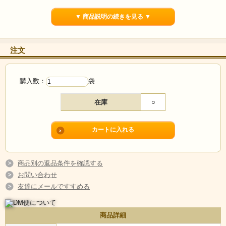
▼ 商品説明の続きを見る ▼
注文
購入数：
袋
在庫
○
旨味のきいたダシと、プリプリのきのこ。もちろん、そ
商品別の返品条件を確認する
のままでも”おいしいきのこ”です！
お問い合わせ
お客様からリピート続々の人気商品がついに登場です！
友達にメールですすめる
国内産きのこをかつおだし風味の醤油で煮つけたお惣菜です。
そのまま食べてもプリプリとした、それぞれの「きのこ」の味が楽しめ
ます。また、ネーミングのとおり、きのこの旨味がしみ込んだダシも一
商品詳細
緒に「大根おろし」をかけて食べてみて下さい。それはそれは美味しい