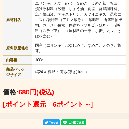
んです！
エリンギ、ぶなしめじ、なめこ、えのき茸、舞茸、
その他には炊き込みご飯やパスタの具材、うどんやお蕎麦のトッピング
漬け原材料（砂糖、しょう油、食塩、発酵調味料、
にも合うので、ぜひ色々とお試しください。
魚介抽出液、デキストリン、カツオエキス、昆布エ
原材料名
キス）/調味料（アミノ酸等）、酸味料、香辛料抽出
物、カラメル色素、保存料（ソルビン酸Ｋ）、甘味
料（ステビア）、（原材料の一部に小麦、大豆、さ
ばを含む）
国産（エリンギ、ぶなしめじ、なめこ、えのき、舞
原料原産地名
茸）
内容量
160g
商品パッケー
縦24 × 横16 × 高さ(厚さ)1(cm)
ジサイズ
価格:
680円
(税込)
[ポイント還元 6ポイント～]