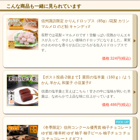
こんな商品も一緒に見られています
信州諏訪限定 かりんドロップス（85g）/花梨 カリン
マルメロ のど飴 キャンディ//
長野では花梨＝マルメロです！甘酸っぱい完熟かりんエキ
スが入って、やさしい後味のドロップになりました。果実
のさわやかな香りがお口にひろがる缶入りドロップスで
す。
価格:324円(税込)
【ポスト投函-2個まで】栗田の塩羊羹（160ｇ）/よう
かん 羊かん 和菓子 小豆菓子//
信濃の塩羊羹と言えばこちら！甘さの中に塩味が利いた羊
羹は、なめらかで上品な味に仕上がっています。
価格:486円(税込)
PICK UP
《冬季限定》信州コンクール優秀賞 柚子チョコレート
ゆず姫 /泰阜村 ゆず 柚子 柚子ピール 柚子チョコ チョ
コ チョコレート // ギフト