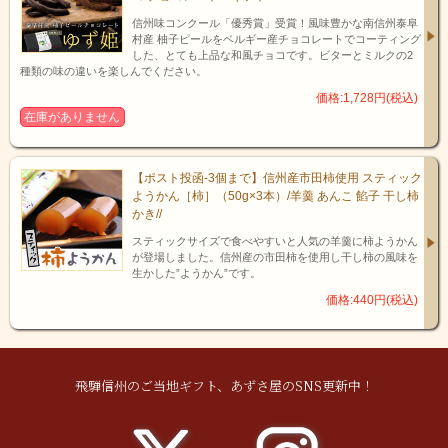
信州味コンクール「優秀賞」受賞！風味豊かな南信州泰阜
村産 柚子ピールをベルギー産チョコレートでコーティング
した、とても上品な和風チョコです。ビターとミルクの2
種類の味の違いを楽しんでください。
価格:1,728円(税込)
在庫がありません
【ポスト投函-3個まで】信州産市田柿使用 スティック
ようかん［柿］（50g×3本）/羊羹 あんこ 餡子 干し柿
かき//
スティックサイズで食べやすいと人気の羊羹に柿ようかん
が登場しました。信州産の市田柿を使用し干し柿の風味を
生かした”ようかん”です。
価格:440円(税込)
飛騨信州のご当地ギフト、あずさ屋のSNS更新中！