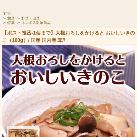
TOP
>
惣菜
>
野菜・山菜
>
特集
>
ネコポス対象商品
【ポスト投函-1個まで】大根おろしをかけると おいしいきの
こ（160g）/ 国産 国内産 茸//