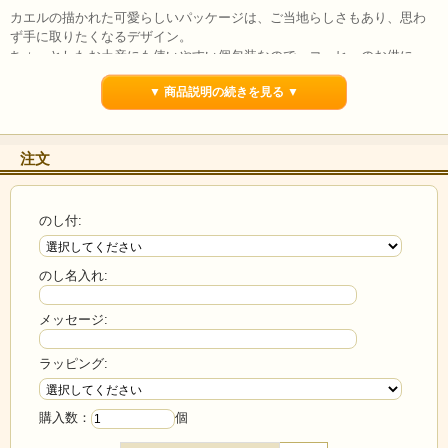
カエルの描かれた可愛らしいパッケージは、ご当地らしさもあり、思わ
ず手に取りたくなるデザイン。
ちょっとしたお土産にも使いやすい個包装なので、コーヒーのお供に
も、職場への手土産にも。
▼ 商品説明の続きを見る ▼
商品詳細
注文
【内容量】8個
のし付:
【原材料名】小麦粉(国内製造)、砂糖、マーガリン、液卵、牛乳、チーズ
パウダー、チーズ風味ペースト、食塩/ソルビトール、膨脹剤、香料、乳
化剤(大豆由来)、酸化防止剤(V.E)、着色料(カロテン)
のし名入れ:
【消費期限】製造日より90日
【保存方法】直射日光、高温多湿を避けて、保存して下さい。
メッセージ:
【商品パッケージサイズ】縦26 × 横23 × 高さ(厚さ)5(cm)
ラッピング:
購入数：
個