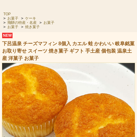
TOP
>
お菓子
>
ケーキ
>
飛騨の特産・名産
>
お菓子
>
お菓子
>
焼き菓子
NEW
下呂温泉 チーズマフィン 8個入 カエル 蛙 かわいい 岐阜銘菓
お取り寄せ スイーツ 焼き菓子 ギフト 手土産 個包装 温泉土
産 洋菓子 お菓子