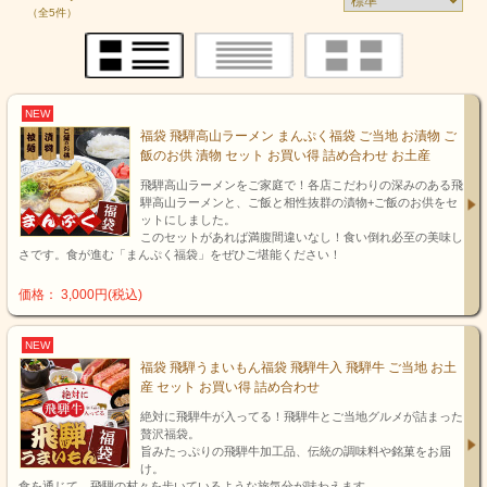
（全5件）
NEW
福袋 飛騨高山ラーメン まんぷく福袋 ご当地 お漬物 ご
飯のお供 漬物 セット お買い得 詰め合わせ お土産
飛騨高山ラーメンをご家庭で！各店こだわりの深みのある飛
騨高山ラーメンと、ご飯と相性抜群の漬物+ご飯のお供をセ
ットにしました。
このセットがあれば満腹間違いなし！食い倒れ必至の美味し
さです。食が進む「まんぷく福袋」をぜひご堪能ください！
価格： 3,000円(税込)
NEW
福袋 飛騨うまいもん福袋 飛騨牛入 飛騨牛 ご当地 お土
産 セット お買い得 詰め合わせ
絶対に飛騨牛が入ってる！飛騨牛とご当地グルメが詰まった
贅沢福袋。
旨みたっぷりの飛騨牛加工品、伝統の調味料や銘菓をお届
け。
食を通じて、飛騨の村々を歩いているような旅気分が味わえます。