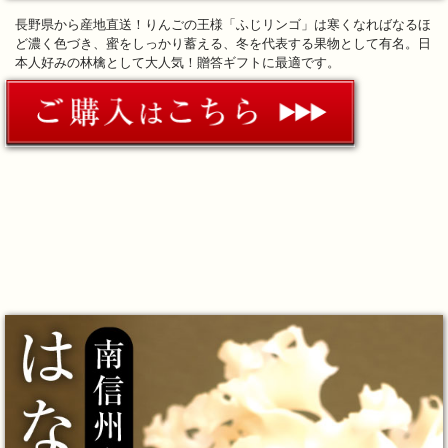
長野県から産地直送！りんごの王様「ふじリンゴ」は寒くなればなるほ
ど濃く色づき、蜜をしっかり蓄える、冬を代表する果物として有名。日
本人好みの林檎として大人気！贈答ギフトに最適です。